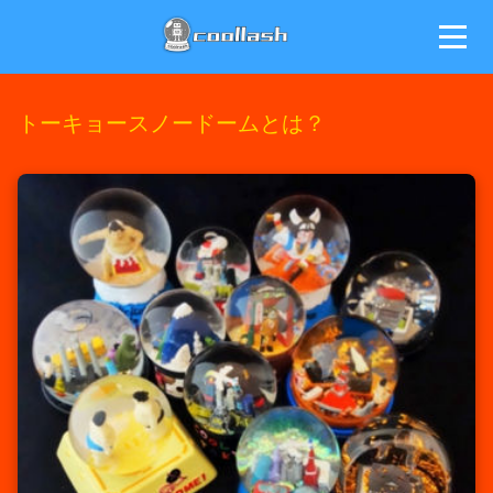
ホーム
トーキョースノードームとは？
商品ページ
逸脱しまくり店主のブログ
トーキョースノードームとは
オリジナルスノードームの制作
オリジナルスノードームキット
スノードーム動画
スノードームの貸し出し