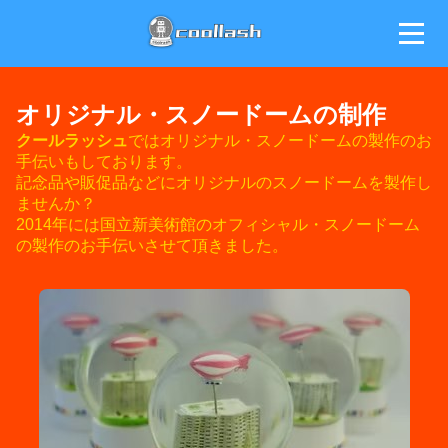
ホーム
オリジナル・スノードームの制作
クールラッシュ
ではオリジナル・スノードームの製作のお
商品ページ
手伝いもしております。
記念品や販促品などにオリジナルのスノードームを製作し
逸脱しまくり店主のブログ
ませんか？
2014年には国立新美術館のオフィシャル・スノードーム
トーキョースノードームとは
の製作のお手伝いさせて頂きました。
オリジナルスノードームの制作
オリジナルスノードームキット
スノードーム動画
スノードームの貸し出し